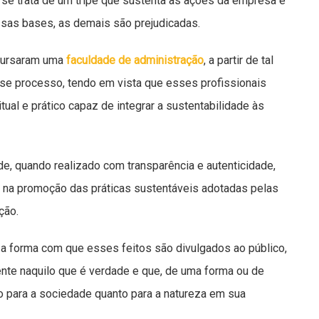
e trata de um tripé que sustenta as ações da empresa e
ssas bases, as demais são prejudicadas.
 cursaram uma
faculdade de administração
, a partir de tal
sse processo, tendo em vista que esses profissionais
al e prático capaz de integrar a sustentabilidade às
de, quando realizado com transparência e autenticidade,
 na promoção das práticas sustentáveis adotadas pelas
ação.
 a forma com que esses feitos são divulgados ao público,
te naquilo que é verdade e que, de uma forma ou de
nto para a sociedade quanto para a natureza em sua