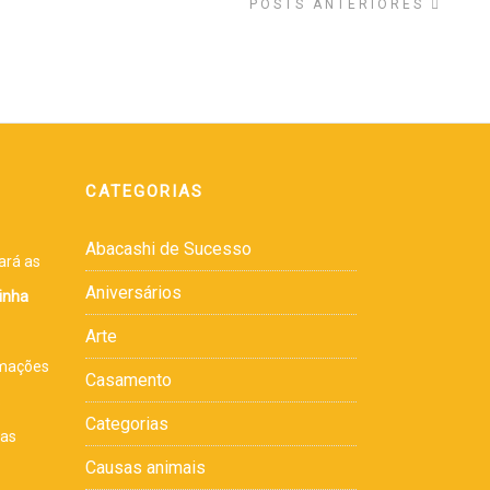
POSTS ANTERIORES
CATEGORIAS
Abacashi de Sucesso
ará as
Aniversários
inha
Arte
rmações
Casamento
s
Categorias
sas
Causas animais