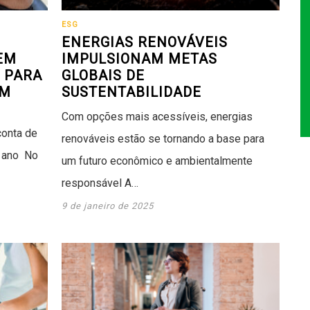
ESG
ENERGIAS RENOVÁVEIS
EM
IMPULSIONAM METAS
 PARA
GLOBAIS DE
OM
SUSTENTABILIDADE
Com opções mais acessíveis, energias
conta de
renováveis estão se tornando a base para
o ano No
um futuro econômico e ambientalmente
responsável A…
9 de janeiro de 2025