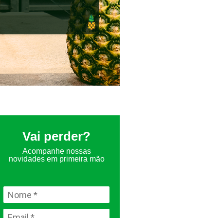
Vai perder?
Acompanhe nossas
novidades em primeira mão