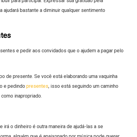
uir para participar. Expressar sua gratidão pela
 ajudará bastante a diminuir qualquer sentimento
tes
sentes e pedir aos convidados que o ajudem a pagar pelo
ipo de presente. Se você está elaborando uma vaquinha
to e pedindo
presentes
, isso está seguindo um caminho
o como inapropriado.
irá o dinheiro é outra maneira de ajudá-las a se
orma, alguém que é apaixonado por música pode querer