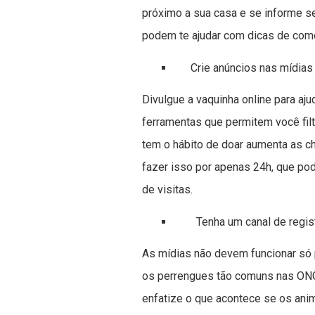
próximo a sua casa e se informe s
podem te ajudar com dicas de como
Crie anúncios nas mídias 
Divulgue a vaquinha online para a
ferramentas que permitem você filt
tem o hábito de doar aumenta as c
fazer isso por apenas 24h, que pod
de visitas.
Tenha um canal de regis
As mídias não devem funcionar só 
os perrengues tão comuns nas ONGs 
enfatize o que acontece se os ani